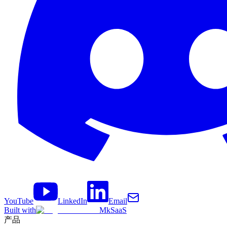
YouTube
LinkedIn
Email
Built with
MkSaaS
产品