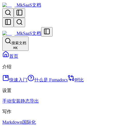
MkSaaS文档
MkSaaS文档
搜索文档
⌘
K
首页
介绍
快速入门
什么是 Fumadocs
对比
设置
手动安装
静态导出
写作
Markdown
国际化