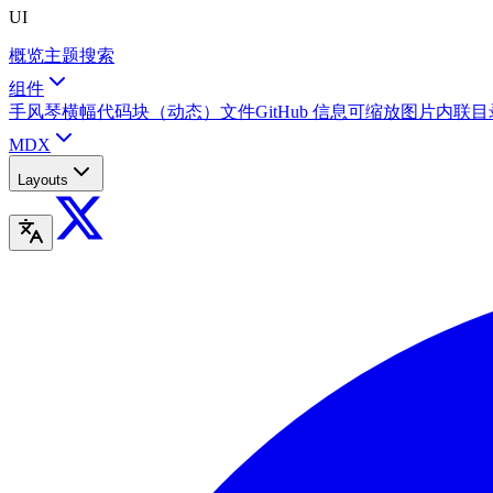
UI
概览
主题
搜索
组件
手风琴
横幅
代码块（动态）
文件
GitHub 信息
可缩放图片
内联目
MDX
Layouts