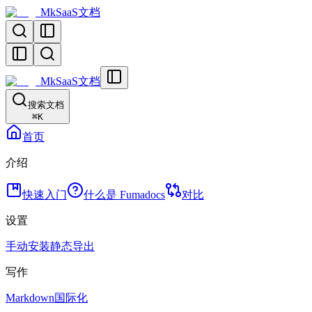
MkSaaS文档
MkSaaS文档
搜索文档
⌘
K
首页
介绍
快速入门
什么是 Fumadocs
对比
设置
手动安装
静态导出
写作
Markdown
国际化