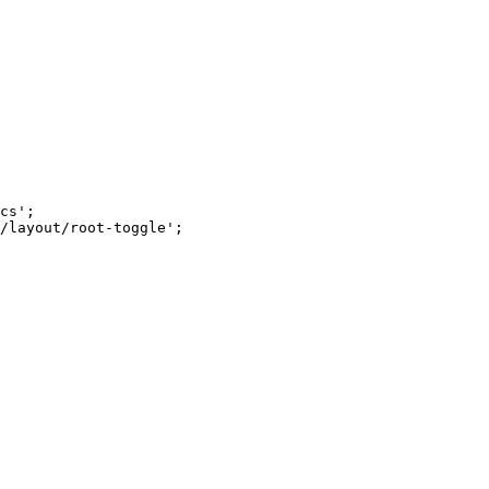
cs'
;
/layout/root-toggle'
;