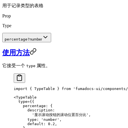
用于记录类型的表格
Prop
Type
percentage
?
number
使用方法
它接受一个
属性。
type
import
 { TypeTable } 
from
 'fumadocs-ui/components/
<
TypeTable
  type
=
{{
    percentage: {
      description:
        '显示滚动按钮的滚动位置百分比'
,
      type: 
'number'
,
      default: 
0.2
,