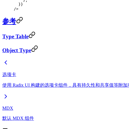
    },
  }}
/>
参考
Type Table
Object Type
选项卡
使用 Radix UI 构建的选项卡组件，具有持久性和共享值等附
MDX
默认 MDX 组件