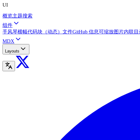
UI
概览
主题
搜索
组件
手风琴
横幅
代码块（动态）
文件
GitHub 信息
可缩放图片
内联目
MDX
Layouts