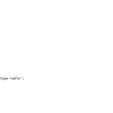
type-table'
;