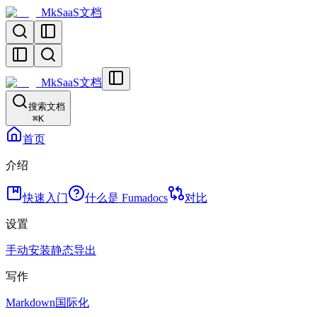
MkSaaS文档
MkSaaS文档
搜索文档
⌘
K
首页
介绍
快速入门
什么是 Fumadocs
对比
设置
手动安装
静态导出
写作
Markdown
国际化